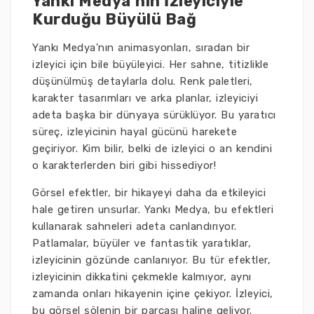
Yankı Medya’nın İzleyiciyle
Kurduğu Büyülü Bağ
Yankı Medya'nın animasyonları, sıradan bir
izleyici için bile büyüleyici. Her sahne, titizlikle
düşünülmüş detaylarla dolu. Renk paletleri,
karakter tasarımları ve arka planlar, izleyiciyi
adeta başka bir dünyaya sürüklüyor. Bu yaratıcı
süreç, izleyicinin hayal gücünü harekete
geçiriyor. Kim bilir, belki de izleyici o an kendini
o karakterlerden biri gibi hissediyor!
Görsel efektler, bir hikayeyi daha da etkileyici
hale getiren unsurlar. Yankı Medya, bu efektleri
kullanarak sahneleri adeta canlandırıyor.
Patlamalar, büyüler ve fantastik yaratıklar,
izleyicinin gözünde canlanıyor. Bu tür efektler,
izleyicinin dikkatini çekmekle kalmıyor, aynı
zamanda onları hikayenin içine çekiyor. İzleyici,
bu görsel şölenin bir parçası haline geliyor.