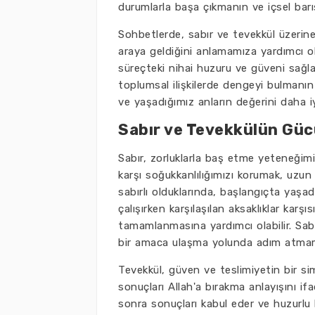
durumlarla başa çıkmanın ve içsel barı
Sohbetlerde, sabır ve tevekkül üzerine
araya geldiğini anlamamıza yardımcı ol
süreçteki nihai huzuru ve güveni sağlar
toplumsal ilişkilerde dengeyi bulmanın a
ve yaşadığımız anların değerini daha iyi
Sabır ve Tevekkülün Güc
Sabır, zorluklarla baş etme yeteneğim
karşı soğukkanlılığımızı korumak, uzun 
sabırlı olduklarında, başlangıçta yaşadı
çalışırken karşılaşılan aksaklıklar karşı
tamamlanmasına yardımcı olabilir. Sabır
bir amaca ulaşma yolunda adım atmamı
Tevekkül, güven ve teslimiyetin bir sim
sonuçları Allah'a bırakma anlayışını if
sonra sonuçları kabul eder ve huzurlu b