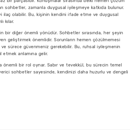
maz bir parçasıdır. Konuşmalar sırasında belki hemen çözüm
lan sohbetler, zamanla duygusal iyileşmeye katkıda bulunur.
yi ilaç olabilir. Bu, kişinin kendini ifade etme ve duygusal
 kılar.
n bir diğer önemli yönüdür. Sohbetler sırasında, her şeyin
ven geliştirmek önemlidir. Sorunların hemen çözülmemesi
ve sürece güvenmeniz gerekebilir. Bu, ruhsal iyileşmenin
l etmek anlamına gelir.
 önemli bir rol oynar. Sabır ve tevekkül, bu sürecin temel
en verici sohbetler sayesinde, kendinizi daha huzurlu ve dengeli