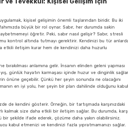
 ve Tevekkül: Kişisel Gelişim İçin
gulamak, kişisel gelişimin önemli taşlarından biridir. Bu iki
refahımızda büyük bir rol oynar. Sabır, her durumda sakin
aybetmemeyi öğretir. Peki, sabır nasıl gelişir? Sabır, stresli
mu kontrol altında tutmayı gerektirir. Kendinizi bu tür anlard
etkili iletişim kurar hem de kendinizi daha huzurlu
rine bırakılması anlamına gelir. İnsanın elinden geleni yapması
layış, günlük hayatın karmaşası içinde huzur ve dinginlik sağlar
erin önüne geçebilir. Çünkü her şeyin sonunda ne olacağını
ıkmanın en iyi yolu, her şeyin bir plan dahilinde olduğunu kabu
zde de kendini gösterir. Örneğin, bir tartışmada karşınızdaki
lı kalmak size daha etkili bir iletişim sağlar. Bu durumda, karş
lü bir şekilde ifade ederek, çözüme daha yakın olabilirsiniz.
ucu kabul etmenizi ve kendinizi fazla yıpratmamanızı sağlar.