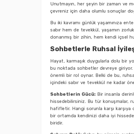
Unutmayın, her şeyin bir zaman ve me
çevreniz için daha olumlu sonuçlar do
Bu iki kavramı günlük yaşamınıza enteg
sabır hem de tevekkül, yaşamın zorlukla
donanmış bir zihin, hem kendi içsel huzu
Sohbetlerle Ruhsal İyile
Hayat, karmaşık duygularla dolu bir y
bu noktada sohbetler devreye giriyor. İ
önemli bir rol oynar. Belki de bu, ruhsa
içindeki sabır ve tevekkül ne kadar ön
Sohbetlerin Gücü:
Bir insanla derinl
hissedebilirsiniz. Bu tür konuşmalar, r
hafifletir. Hangi sorunla karşı karşıya
bir ortamda kendinizi daha iyi hissedeb
biridir.