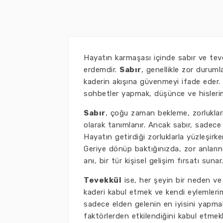
Hayatın karmaşası içinde sabır ve tevek
erdemdir.
Sabır
, genellikle zor duruml
kaderin akışına güvenmeyi ifade eder. İ
sohbetler yapmak, düşünce ve hislerimi
Sabır
, çoğu zaman bekleme, zorluklar
olarak tanımlanır. Ancak sabır, sadece
Hayatın getirdiği zorluklarla yüzleşirke
Geriye dönüp baktığınızda, zor anların a
anı, bir tür kişisel gelişim fırsatı sunar
Tevekkül
ise, her şeyin bir neden ve
kaderi kabul etmek ve kendi eylemlerim
sadece elden gelenin en iyisini yapmakl
faktörlerden etkilendiğini kabul etmekle