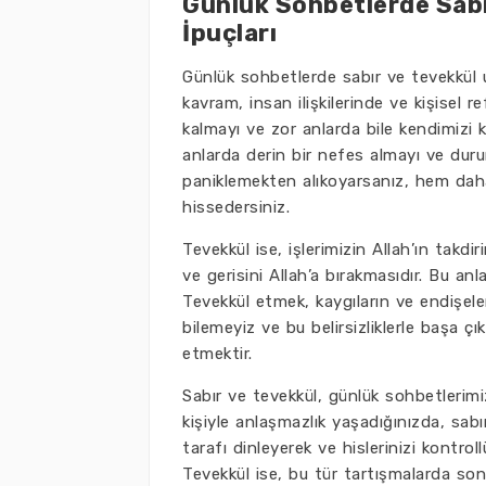
Günlük Sohbetlerde Sabır
İpuçları
Günlük sohbetlerde sabır ve tevekkül uy
kavram, insan ilişkilerinde ve kişisel 
kalmayı ve zor anlarda bile kendimizi k
anlarda derin bir nefes almayı ve duru
paniklemekten alıkoyarsanız, hem daha 
hissedersiniz.
Tevekkül ise, işlerimizin Allah’ın takdi
ve gerisini Allah’a bırakmasıdır. Bu an
Tevekkül etmek, kaygıların ve endişel
bilemeyiz ve bu belirsizliklerle başa ç
etmektir.
Sabır ve tevekkül, günlük sohbetlerimi
kişiyle anlaşmazlık yaşadığınızda, sabır
tarafı dinleyerek ve hislerinizi kontrol
Tevekkül ise, bu tür tartışmalarda son