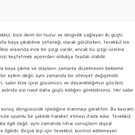
kül, bize derin bir huzur ve dinginlik sağlayan iki güçlü
arla başa çıkabilme yeteneği olarak görülürken, tevekkül ise
kisi arasında ince bir çizgi vardır, ancak bu çizgi üzerine
zi keşfetmek açısından oldukça faydalı olabilir.
la başa çıkma ve olayların zamanla düzelmesini bekleme
 bir eylem değil, aynı zamanda bir zihniyet değişimidir.
n, sabır bize içsel gücümüzü ve dayanıklılığımızı gösterir.
slında sizi nasıl daha güçlü kıldığını görebilirsiniz. Her sabır
.
 sonuç döngüsünde işlediğine inanmayı gerektirir. Bu kavram,
izle uyumlu bir şekilde hareket etmeyi ifade eder. Tevekkül,
a ilgili değil, aynı zamanda nihai sonuçların dışsal
 ilgilidir. Birçok kişi için tevekkül, kontrol edilemeyen