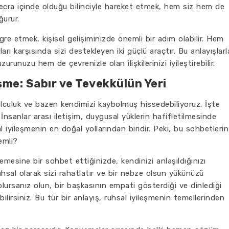
cra içinde olduğu bilinciyle hareket etmek, hem siz hem de
ğurur.
re etmek, kişisel gelişiminizde önemli bir adım olabilir. Hem
rı karşısında sizi destekleyen iki güçlü araçtır. Bu anlayışlarl
runuzu hem de çevrenizle olan ilişkilerinizi iyileştirebilir.
şme: Sabır ve Tevekkülün Yeri
olculuk ve bazen kendimizi kaybolmuş hissedebiliyoruz. İşte
nsanlar arası iletişim, duygusal yüklerin hafifletilmesinde
l iyileşmenin en doğal yollarından biridir. Peki, bu sohbetlerin
emli?
emesine bir sohbet ettiğinizde, kendinizi anlaşıldığınızı
uhsal olarak sizi rahatlatır ve bir nebze olsun yükünüzü
 olursanız olun, bir başkasının empati gösterdiği ve dinlediği
ilirsiniz. Bu tür bir anlayış, ruhsal iyileşmenin temellerinden