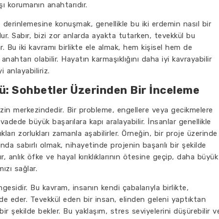
şı korumanın anahtarıdır.
 derinlemesine konuşmak, genellikle bu iki erdemin nasıl bir
ur. Sabır, bizi zor anlarda ayakta tutarken, tevekkül bu
. Bu iki kavramı birlikte ele almak, hem kişisel hem de
nahtarı olabilir. Hayatın karmaşıklığını daha iyi kavrayabilir
 anlayabiliriz.
ü: Sohbetler Üzerinden Bir İnceleme
izin merkezindedir. Bir probleme, engellere veya gecikmelere
vadede büyük başarılara kapı aralayabilir. İnsanlar genellikle
kları zorlukları zamanla aşabilirler. Örneğin, bir proje üzerinde
sında sabırlı olmak, nihayetinde projenin başarılı bir şekilde
, anlık öfke ve hayal kırıklıklarının ötesine geçip, daha büyük
zı sağlar.
gesidir. Bu kavram, insanın kendi çabalarıyla birlikte,
ade eder. Tevekkül eden bir insan, elinden geleni yaptıktan
ir şekilde bekler. Bu yaklaşım, stres seviyelerini düşürebilir v