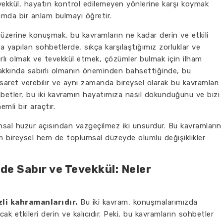
. Tevekkül, hayatın kontrol edilemeyen yönlerine karşı koymak
umda bir anlam bulmayı öğretir.
 üzerine konuşmak, bu kavramların ne kadar derin ve etkili
a yapılan sohbetlerde, sıkça karşılaştığımız zorluklar ve
bırlı olmak ve tevekkül etmek, çözümler bulmak için ilham
r hakkında sabırlı olmanın öneminden bahsettiğinde, bu
saret verebilir ve aynı zamanda bireysel olarak bu kavramları
ohbetler, bu iki kavramın hayatımıza nasıl dokunduğunu ve bizi
mli bir araçtır.
ruhsal huzur açısından vazgeçilmez iki unsurdur. Bu kavramların
bireysel hem de toplumsal düzeyde olumlu değişiklikler
nde Sabır ve Tevekkül: Neler
zli kahramanlarıdır.
Bu iki kavram, konuşmalarımızda
ak etkileri derin ve kalıcıdır. Peki, bu kavramların sohbetler