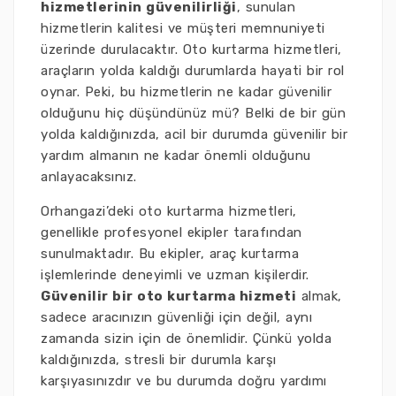
hizmetlerinin güvenilirliği
, sunulan
hizmetlerin kalitesi ve müşteri memnuniyeti
üzerinde durulacaktır. Oto kurtarma hizmetleri,
araçların yolda kaldığı durumlarda hayati bir rol
oynar. Peki, bu hizmetlerin ne kadar güvenilir
olduğunu hiç düşündünüz mü? Belki de bir gün
yolda kaldığınızda, acil bir durumda güvenilir bir
yardım almanın ne kadar önemli olduğunu
anlayacaksınız.
Orhangazi’deki oto kurtarma hizmetleri,
genellikle profesyonel ekipler tarafından
sunulmaktadır. Bu ekipler, araç kurtarma
işlemlerinde deneyimli ve uzman kişilerdir.
Güvenilir bir oto kurtarma hizmeti
almak,
sadece aracınızın güvenliği için değil, aynı
zamanda sizin için de önemlidir. Çünkü yolda
kaldığınızda, stresli bir durumla karşı
karşıyasınızdır ve bu durumda doğru yardımı