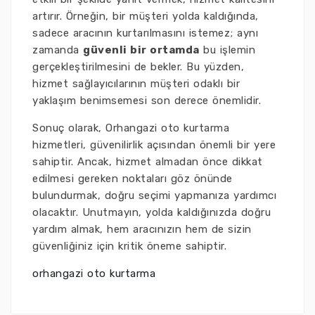
artırır. Örneğin, bir müşteri yolda kaldığında,
sadece aracının kurtarılmasını istemez; aynı
zamanda
güvenli bir ortamda
bu işlemin
gerçekleştirilmesini de bekler. Bu yüzden,
hizmet sağlayıcılarının müşteri odaklı bir
yaklaşım benimsemesi son derece önemlidir.
Sonuç olarak, Orhangazi oto kurtarma
hizmetleri, güvenilirlik açısından önemli bir yere
sahiptir. Ancak, hizmet almadan önce dikkat
edilmesi gereken noktaları göz önünde
bulundurmak, doğru seçimi yapmanıza yardımcı
olacaktır. Unutmayın, yolda kaldığınızda doğru
yardım almak, hem aracınızın hem de sizin
güvenliğiniz için kritik öneme sahiptir.
orhangazi oto kurtarma