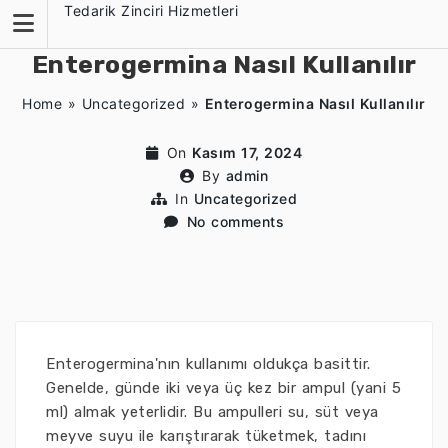
Skip
Tedarik Zinciri Hizmetleri
to
content
Enterogermina Nasıl Kullanılır
Home
»
Uncategorized
»
Enterogermina Nasıl Kullanılır
On
Kasım 17, 2024
By
admin
In
Uncategorized
No comments
Enterogermina'nın kullanımı oldukça basittir.
Genelde, günde iki veya üç kez bir ampul (yani 5
ml) almak yeterlidir. Bu ampulleri su, süt veya
meyve suyu ile karıştırarak tüketmek, tadını