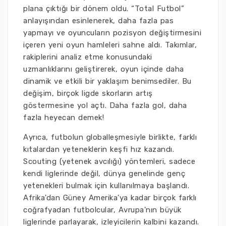
plana çıktığı bir dönem oldu. “Total Futbol”
anlayışından esinlenerek, daha fazla pas
yapmayı ve oyuncuların pozisyon değiştirmesini
içeren yeni oyun hamleleri sahne aldı. Takımlar,
rakiplerini analiz etme konusundaki
uzmanlıklarını geliştirerek, oyun içinde daha
dinamik ve etkili bir yaklaşım benimsediler. Bu
değişim, birçok ligde skorların artış
göstermesine yol açtı. Daha fazla gol, daha
fazla heyecan demek!
Ayrıca, futbolun globalleşmesiyle birlikte, farklı
kıtalardan yeteneklerin keşfi hız kazandı.
Scouting (yetenek avcılığı) yöntemleri, sadece
kendi liglerinde değil, dünya genelinde genç
yetenekleri bulmak için kullanılmaya başlandı.
Afrika'dan Güney Amerika'ya kadar birçok farklı
coğrafyadan futbolcular, Avrupa'nın büyük
liglerinde parlayarak, izleyicilerin kalbini kazandı.