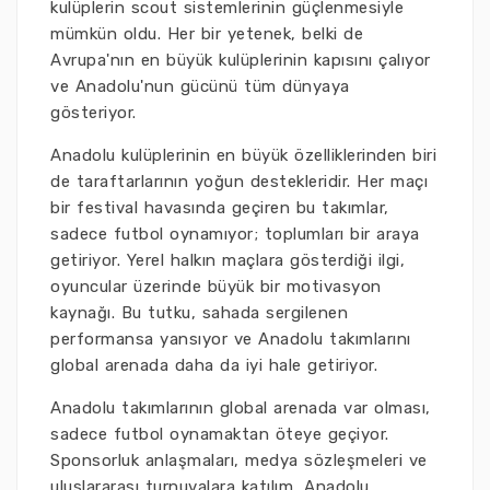
kulüplerin scout sistemlerinin güçlenmesiyle
mümkün oldu. Her bir yetenek, belki de
Avrupa'nın en büyük kulüplerinin kapısını çalıyor
ve Anadolu'nun gücünü tüm dünyaya
gösteriyor.
Anadolu kulüplerinin en büyük özelliklerinden biri
de taraftarlarının yoğun destekleridir. Her maçı
bir festival havasında geçiren bu takımlar,
sadece futbol oynamıyor; toplumları bir araya
getiriyor. Yerel halkın maçlara gösterdiği ilgi,
oyuncular üzerinde büyük bir motivasyon
kaynağı. Bu tutku, sahada sergilenen
performansa yansıyor ve Anadolu takımlarını
global arenada daha da iyi hale getiriyor.
Anadolu takımlarının global arenada var olması,
sadece futbol oynamaktan öteye geçiyor.
Sponsorluk anlaşmaları, medya sözleşmeleri ve
uluslararası turnuvalara katılım, Anadolu