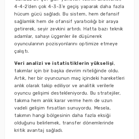
4-4-2'den çok 4-3-3'e geçiş yaparak daha fazla
hücum gücü sağladı. Bu sistem, hem defansif
sağlamlık hem de ofansif yaratıcılığı bir araya
getirerek, seyir zevkini artırdı. Hatta bazı teknik
adamlar, sahayı üçgenler ile düşünerek
oyuncularının pozisyonlarını optimize etmeye
çalıştı.
Veri analizi ve istatistiklerin yükselişi
,
takımlar için bir başka devrim niteliğinde oldu.
Artık, her bir oyuncunun maç içindeki hareketleri
anlık olarak takip ediliyor ve analitik verilerle
oyuncu gelişimi destekleniyordu. Bu stratejiler,
takıma hem anlık karar verme hem de uzun
vadeli gelişim fırsatları sunuyordu. Mesela,
takımın hangi bölgesinin daha fazla eksiği
olduğunu belirlemek, transfer dönemlerinde
kritik avantaj sağladı.