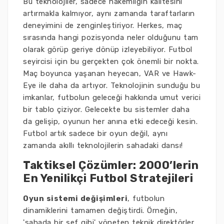
Bu teknolojiler, sadece hakemliğin kalitesini
artırmakla kalmıyor, aynı zamanda taraftarların
deneyimini de zenginleştiriyor. Herkes, maç
sırasında hangi pozisyonda neler olduğunu tam
olarak görüp geriye dönüp izleyebiliyor. Futbol
seyircisi için bu gerçekten çok önemli bir nokta.
Maç boyunca yaşanan heyecan, VAR ve Hawk-
Eye ile daha da artıyor. Teknolojinin sunduğu bu
imkanlar, futbolun geleceği hakkında umut verici
bir tablo çiziyor. Gelecekte bu sistemler daha
da gelişip, oyunun her anına etki edeceği kesin.
Futbol artık sadece bir oyun değil, aynı
zamanda akıllı teknolojilerin sahadaki dansı!
Taktiksel Çözümler: 2000’lerin
En Yenilikçi Futbol Stratejileri
Oyun sistemi değişimleri
, futbolun
dinamiklerini tamamen değiştirdi. Örneğin,
'sahada bir şef gibi' yöneten teknik direktörler,