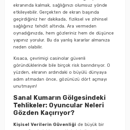
ekranında kalmak, sağlığınızı olumsuz yönde
etkileyebilir. Gerçekten de ekran başında
geçirdiğiniz her dakikada, fiziksel ve zihinsel
sağlığınız tehdit altında. Ara vermeden
oynadığınızda, hem gözleriniz hem de düşünce
yapınız yorulur. Bu da yanlış kararlar almanıza
neden olabilir.
Kısaca, çevrimiçi casinolar güvenli
göründüklerinde bile birçok risk barındırıyor. O
yüzden, ekranın ardındaki o büyülü dünyaya
adım atmadan önce, gözünüzü dört açmayı
unutmayın!
Sanal Kumarın Gölgesindeki
Tehlikeler: Oyuncular Neleri
Gözden Kaçırıyor?
Kişisel Verilerin Güvenliği
de büyük bir