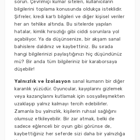
sorun. Çevrimiçi kumar siteleri, kullanıcıların
bilgilerini toplama konusunda oldukça isteklidir.
Şifreler, kredi kartı bilgileri ve diğer kişisel veriler
her an tehlike altında. Bu sitelerde yapılan
hatalar, kimlik hırsızlığı gibi ciddi sorunlara yol
açabiliyor. Ya da düşünsenize, bir akşam sanal
bahislere daldınız ve kaybettiniz. Bu sırada
hangi bilgilerinizi paylaştığınızı hiç düşündünüz
mü? Bir anda tüm bilgileriniz bir karaborsaya
düşebilir!
Yalnızlık ve İzolasyon
sanal kumarın bir diğer
karanlık yüzüdür. Oyuncular, kayıplarını gizlemek
veya kazançlarını kutlamak için sosyalleşmekten
uzaklaşıp yalnız kalmayı tercih edebilirler.
Zamanla bu yalnızlık, kişilerin ruhsal sağlığını
olumsuz etkileyebilir. Bir zar atmak, belki de
sadece eğlenceli bir oyun gibi görünse de,
kaybettiğiniz her seferde sizi daha bir yalnızlığa