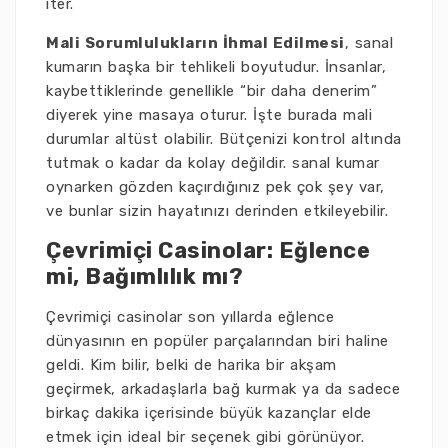
iter.
Mali Sorumlulukların İhmal Edilmesi
, sanal
kumarın başka bir tehlikeli boyutudur. İnsanlar,
kaybettiklerinde genellikle “bir daha denerim”
diyerek yine masaya oturur. İşte burada mali
durumlar altüst olabilir. Bütçenizi kontrol altında
tutmak o kadar da kolay değildir. sanal kumar
oynarken gözden kaçırdığınız pek çok şey var,
ve bunlar sizin hayatınızı derinden etkileyebilir.
Çevrimiçi Casinolar: Eğlence
mi, Bağımlılık mı?
Çevrimiçi casinolar son yıllarda eğlence
dünyasının en popüler parçalarından biri haline
geldi. Kim bilir, belki de harika bir akşam
geçirmek, arkadaşlarla bağ kurmak ya da sadece
birkaç dakika içerisinde büyük kazançlar elde
etmek için ideal bir seçenek gibi görünüyor.