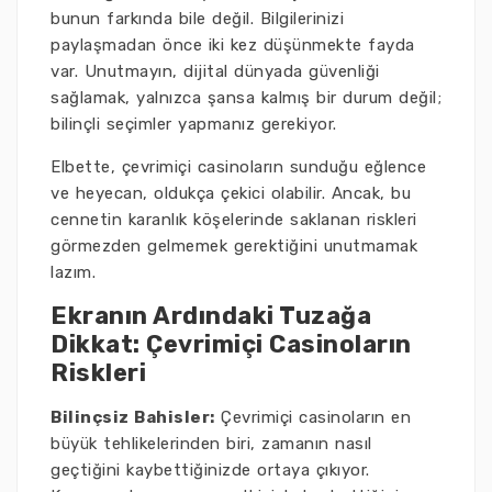
bunun farkında bile değil. Bilgilerinizi
paylaşmadan önce iki kez düşünmekte fayda
var. Unutmayın, dijital dünyada güvenliği
sağlamak, yalnızca şansa kalmış bir durum değil;
bilinçli seçimler yapmanız gerekiyor.
Elbette, çevrimiçi casinoların sunduğu eğlence
ve heyecan, oldukça çekici olabilir. Ancak, bu
cennetin karanlık köşelerinde saklanan riskleri
görmezden gelmemek gerektiğini unutmamak
lazım.
Ekranın Ardındaki Tuzağa
Dikkat: Çevrimiçi Casinoların
Riskleri
Bilinçsiz Bahisler:
Çevrimiçi casinoların en
büyük tehlikelerinden biri, zamanın nasıl
geçtiğini kaybettiğinizde ortaya çıkıyor.