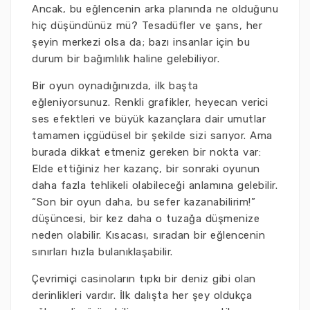
Ancak, bu eğlencenin arka planında ne olduğunu
hiç düşündünüz mü? Tesadüfler ve şans, her
şeyin merkezi olsa da; bazı insanlar için bu
durum bir bağımlılık haline gelebiliyor.
Bir oyun oynadığınızda, ilk başta
eğleniyorsunuz. Renkli grafikler, heyecan verici
ses efektleri ve büyük kazançlara dair umutlar
tamamen içgüdüsel bir şekilde sizi sarıyor. Ama
burada dikkat etmeniz gereken bir nokta var:
Elde ettiğiniz her kazanç, bir sonraki oyunun
daha fazla tehlikeli olabileceği anlamına gelebilir.
“Son bir oyun daha, bu sefer kazanabilirim!”
düşüncesi, bir kez daha o tuzağa düşmenize
neden olabilir. Kısacası, sıradan bir eğlencenin
sınırları hızla bulanıklaşabilir.
Çevrimiçi casinoların tıpkı bir deniz gibi olan
derinlikleri vardır. İlk dalışta her şey oldukça